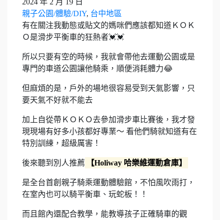
2024 年 2 月 19 日
親子公園/體驗/DIY
,
台中地區
有在關注我動態或貼文的媽咪們應該都知道ＫＯＫ
Ｏ是滑步平衡車的狂熱者💓💓
所以只要有空的時候，我就會帶他去運動公園或是
專門的車道公園讓他騎乘，順便消耗體力😂
但麻煩的是，戶外的場地很容易受到天氣影響，只
要天氣不好就不能去
加上自從帶ＫＯＫＯ去參加滑步車比賽後，我才發
現現場有好多小孩都好專業～ 看他們騎就知道有在
特別訓練，超級厲害！
後來聽到別人推薦
【Holiway 哈樂維運動倉庫】
是全台首創親子騎乘運動體驗館，不怕風吹雨打，
在室內也可以騎平衡車、玩蛇板！！
而且館內還配合教學，能教導孩子正確騎車的觀