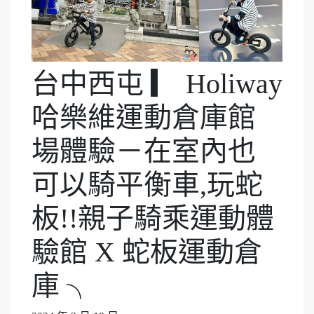
台中西屯 ▎ Holiway
哈樂維運動倉庫館
場體驗－在室內也
可以騎平衡車,玩蛇
板!!親子騎乘運動體
驗館 X 蛇板運動倉
庫 ╮