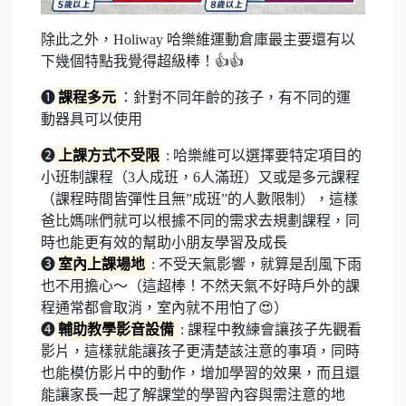
除此之外，Holiway 哈樂維運動倉庫最主要還有以
下幾個特點我覺得超級棒！👍👍
❶
課程多元
：針對不同年齡的孩子，有不同的運
動器具可以使用
❷
上課方式不受限
: 哈樂維可以選擇要特定項目的
小班制課程（3人成班，6人滿班）又或是多元課程
（課程時間皆彈性且無”成班”的人數限制），這樣
爸比媽咪們就可以根據不同的需求去規劃課程，同
時也能更有效的幫助小朋友學習及成長
❸
室內上課場地
: 不受天氣影響，就算是刮風下雨
也不用擔心～（這超棒！不然天氣不好時戶外的課
程通常都會取消，室內就不用怕了😍）
❹
輔助教學影音設備
: 課程中教練會讓孩子先觀看
影片，這樣就能讓孩子更清楚該注意的事項，同時
也能模仿影片中的動作，增加學習的效果，而且還
能讓家長一起了解課堂的學習內容與需注意的地