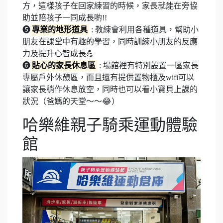
方，這樣孩子在回家練習的時候，家長就能在旁協
助並陪孩子一同成長喲!!
❺
專業的地形道具
: 教練會利用各種道具，幫助小
朋友在課堂中有趣的學習，同時訓練小朋友的反應
力及提升心智成長💪
❻
貼心的家長休息區
: 場館裡有特別設置一區家長
專屬戶外休憩區，而且還有提供置物櫃及wifi可以
讓家長稍作休息放空，同時也可以看小寶貝上課的
狀況（爸媽的天堂～～😂）
哈樂維親子騎乘運動體驗
館