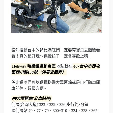
強烈推薦台中的爸比媽咪們一定要帶寶貝去體驗看
看！真的超好玩～保證孩子一定會喜歡上唷！
Holiway 哈樂維運動倉庫
地點就在
407台中市西屯
區四川路156號（何厝公園旁）
爸比媽咪們可以選擇搭乘大眾運輸或是自行騎車開
車前往，超級方便~
🚌大眾運輸(公車站牌)
何厝(台灣大道) 323、325、326 步行約3分鐘
頂何厝站 70、77、79、300~310、324、328、365