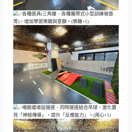
各種道具(三角錐、各種攜帶式小型訓練坡道
等)，增加學習樂趣與意願。(樂趣+1)
場館還增設隧道，同時隧道結合吊球，激化寶
貝「神經傳導」，提升「反應能力」。(用心+1)