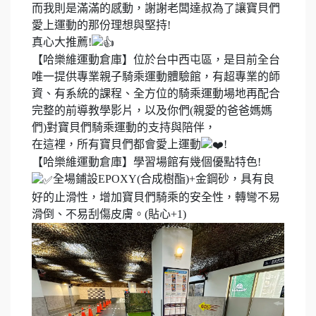
而我則是滿滿的感動，謝謝老闆達叔為了讓寶貝們
愛上運動的那份理想與堅持!
真心大推薦!
【哈樂維運動倉庫】位於台中西屯區，是目前全台
唯一提供專業親子騎乘運動體驗館，有超專業的師
資、有系統的課程、全方位的騎乘運動場地再配合
完整的前導教學影片，以及你們(親愛的爸爸媽媽
們)對寶貝們騎乘運動的支持與陪伴，
在這裡，所有寶貝們都會愛上運動
!
【哈樂維運動倉庫】學習場館有幾個優點特色!
全場鋪設EPOXY(合成樹酯)+金鋼砂，具有良
好的止滑性，增加寶貝們騎乘的安全性，轉彎不易
滑倒、不易刮傷皮膚。(貼心+1)