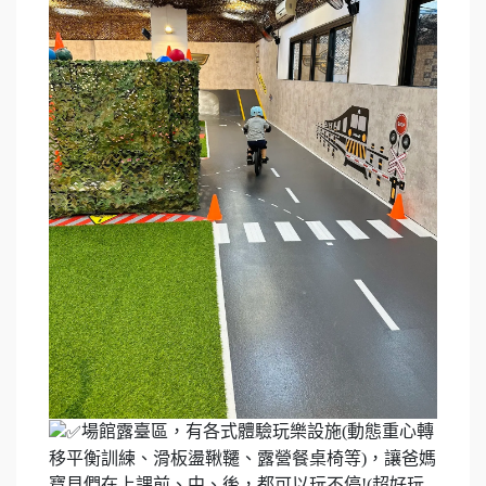
場館露臺區，有各式體驗玩樂設施(動態重心轉
移平衡訓練、滑板盪鞦韆、露營餐桌椅等)，讓爸媽
寶貝們在上課前、中、後，都可以玩不停!(超好玩