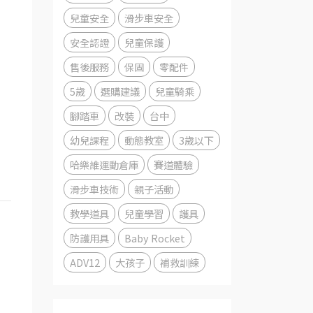
兒童安全
滑步車安全
安全認證
兒童保護
售後服務
保固
零配件
5歲
選購建議
兒童騎乘
腳踏車
改裝
台中
幼兒課程
動態教室
3歲以下
哈樂維運動倉庫
賽道體驗
滑步車技術
親子活動
教學道具
兒童學習
護具
防護用具
Baby Rocket
ADV12
大孩子
補救訓練