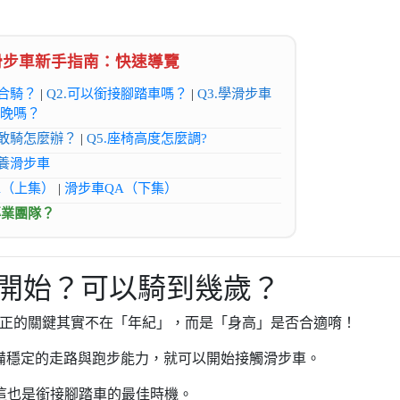
。
 滑步車新手指南：快速導覽
合騎？
|
Q2.
可以銜接腳踏車嗎？
|
Q3.學滑步車
太晚嗎？
不敢騎怎麼辦？
|
Q5
.座椅高度怎麼調?
養
滑步車
A（上集）
|
滑步車QA（下集）
專業團隊？
歲開始？可以騎到幾歲？
而真正的關鍵其實不在「年紀」，而是「身高」是否合適唷！
備穩定的走路與跑步能力，就可以開始接觸滑步車。
歲，這也是銜接腳踏車的最佳時機。