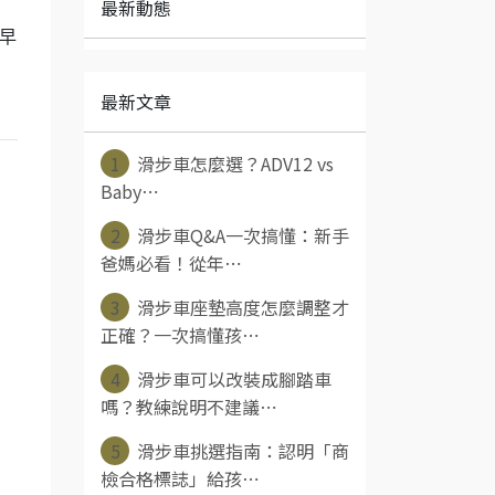
最新動態
提早
最新文章
1
滑步車怎麼選？ADV12 vs
Baby⋯
2
滑步車Q&A一次搞懂：新手
爸媽必看！從年⋯
3
滑步車座墊高度怎麼調整才
正確？一次搞懂孩⋯
4
滑步車可以改裝成腳踏車
嗎？教練說明不建議⋯
5
滑步車挑選指南：認明「商
檢合格標誌」給孩⋯