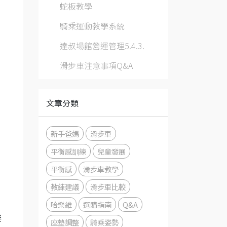
蛇板教學
騎乘運動教學系統
達叔場館營運管理5.4.3.
滑步車注意事項Q&A
文章分類
新手爸媽
滑步車
平衡感訓練
兒童發展
平衡感
滑步車教學
教練建議
滑步車比較
哈樂維
選購指南
Q&A
姿
座墊調整
騎乘姿勢