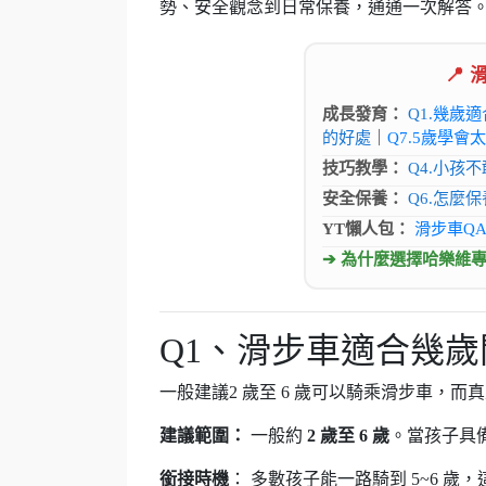
勢、安全觀念到日常保養，通通一次解答
📍
成長發育：
Q1.
幾歲適
的好處
｜
Q7.5歲學會
技巧教學：
Q4.小孩
安全保養：
Q6.怎麼保
YT懶人包：
滑步車Q
➔ 為什麼選擇哈樂維
Q1、滑步車適合幾
一般建議2 歲至 6 歲可以騎乘滑步車，
建議範圍：
一般約
2 歲至 6 歲
。當孩子具
銜接時機
： 多數孩子能一路騎到 5~6 