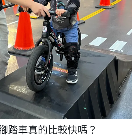
學腳踏車真的比較快嗎？