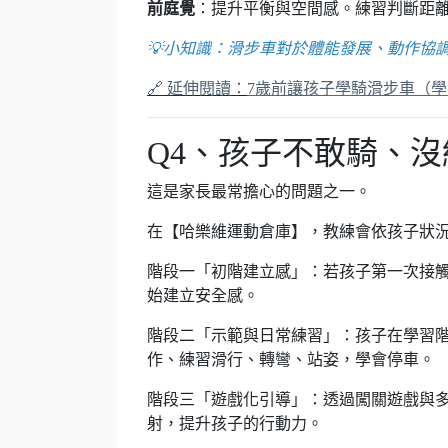
前庭覺
：提升平衡與空間感。練習判斷距
💡小知識：滑步車對於體能發展、動作協
🔗 延伸閱讀：
7歲前讓孩子學騎滑步車（學
Q4、孩子不敢騎、
這是家長最常擔心的問題之一。
在【哈樂維運動倉庫】，教練會依孩子狀
階段一「初階建立感」：若孩子第一次接
始建立安全感。
階段二「示範與日常練習」：孩子在學習
作、練習滑行、轉彎、站姿，學會停車。
階段三「遊戲化引導」：透過闖關遊戲與
射，提升孩子的行動力。