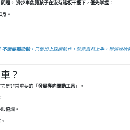
問題。 滑步車能讓孩子在沒有踏板干擾下，優先掌握
：
車身。
常
不需要輔助輪
，只要加上踩踏動作，就能自然上手，學習挫折
步車？
實它是非常重要的「
發展導向運動工具
」。
：
手眼協調。
信。