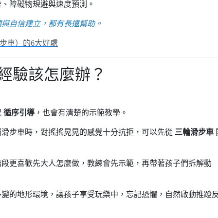
離、障礙物規避與速度預測。
調與自信建立，都有長遠幫助。
步車）的6大好處
沒經驗該怎麼辦？
況
循序引導
，也會有清楚的示範教學。
觸滑步車時，對搖搖晃晃的感覺十分抗拒，可以先從
三輪滑步車
階段更喜歡先大人怎麼做，教練會先示範，再帶著孩子們拆解動
多變的地形環境，讓孩子享受玩樂中，忘記恐懼，自然啟動推蹬