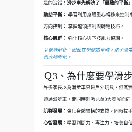
是的沒錯！
滑
步
車先解決了「最難的平衡」
動態平衡：
學習利用身體重心轉移來控制
方向控制：
掌握龍頭控制與轉彎技巧。
核心肌群：
強化核心與下肢肌力協調。
💡教練解析：因此在學腳踏車時，孩子通
也大幅降低。
Ｑ3、為什麼要學滑
許多家長以為滑步車只是戶外玩具，但其
透過滑步車，能同時刺激兒童3大發展面向
肌群發展
：強化身體結構的支撐。同時提
心智發展
：學習判斷力、專注力、培養自