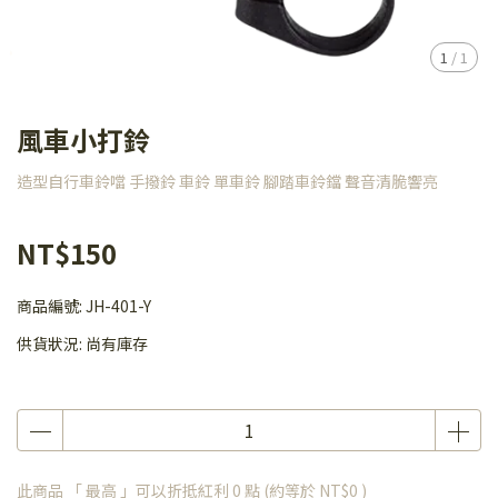
1
/
1
風車小打鈴
造型自行車鈴噹 手撥鈴 車鈴 單車鈴 腳踏車鈴鐺 聲音清脆響亮
NT$150
商品編號:
JH-401-Y
供貨狀況:
尚有庫存
此商品 「 最高 」可以折抵紅利
0
點 (約等於
NT$0
)