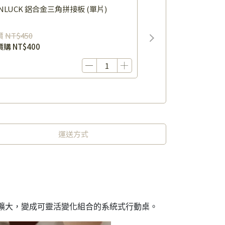
NLUCK 鋁合金三角拼接板 (單片)
價
NT$450
價購
NT$400
運送方式
。
擴大，變成可靈活變化組合的系統式行動桌。