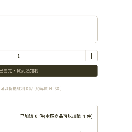
已售完，貨到通知我
 」可以折抵紅利
0
點 (約等於
NT$0
)
已加購
0
件
(本區商品可以加購
4
件)