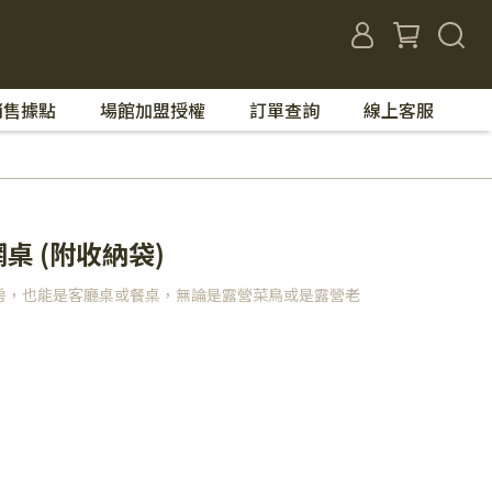
銷售據點
場館加盟授權
訂單查詢
線上客服
網桌 (附收納袋)
房，也能是客廳桌或餐桌，無論是露營菜鳥或是露營老