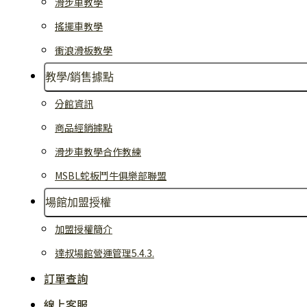
滑步車教學
搖擺車教學
衝浪滑板教學
教學/銷售據點
分館資訊
商品經銷據點
滑步車教學合作教練
MSBL蛇板鬥牛俱樂部聯盟
場館加盟授權
加盟授權簡介
達叔場館營運管理5.4.3.
訂單查詢
線上客服