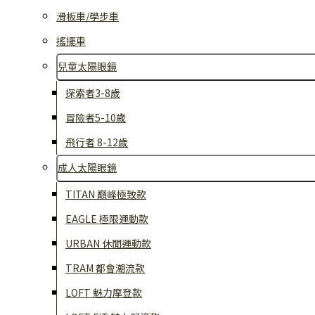
滑板車/學步車
搖擺車
兒童太陽眼鏡
探索者3-8歲
冒險者5-10歲
飛行者 8-12歲
成人太陽眼鏡
TITAN 巔峰極致款
EAGLE 極限運動款
URBAN 休閒運動款
TRAM 都會潮流款
LOFT 魅力摩登款