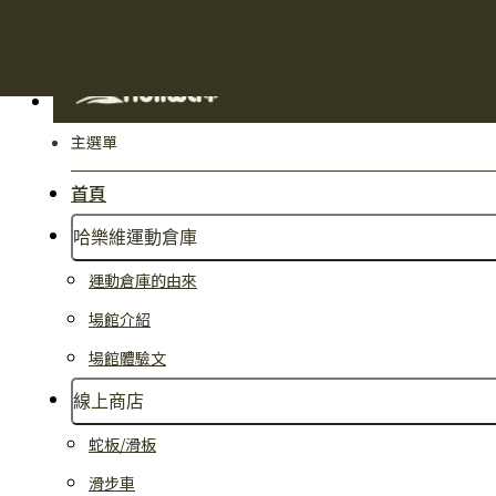
主選單
首頁
哈樂維運動倉庫
運動倉庫的由來
場館介紹
場館體驗文
線上商店
蛇板/滑板
滑步車