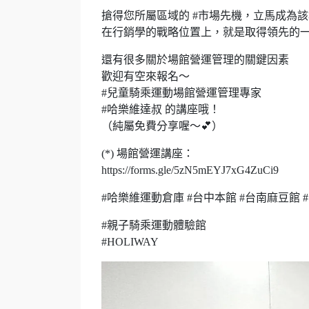
搶得您所屬區域的 #市場先機，立馬成為
在行銷學的戰略位置上，就是取得領先的一
還有很多關於場館營運管理的關鍵因素
歡迎有空來報名～
#兒童騎乘運動場館營運管理專家
#哈樂維達叔 的講座哦！
（純屬免費分享喔～💕）
(*) 場館營運講座：
https://forms.gle/5zN5mEYJ7xG4ZuCi9
#哈樂維運動倉庫 #台中本館 #台南麻豆館
#親子騎乘運動體驗館
#HOLIWAY