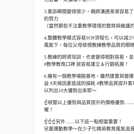
3.客訴瞬間變得很少，親師溝通漸漸容易
的努力
（當然那些不注重教學環境的整齊與維護
4.整體教學模式容易SOP流程化，可以
風氣下，每位父母檢視教練教學品質的眼睛
5.教練的師資培訓，也會變得相對容易，並
#教學教育口碑 就容易建立＆行銷拓展！
6.擁有一個教學場館基地，雖然建置與營運
益 #天候因素造成的損耗 #教學品質提升
以列出10大優勢出來耶～
☝️統整以上優勢與品質提升的價格優勢…
喔！
☝️☝️☝️另外……以下這一點相當重要！
兒童運動教學～在少子化精英教育風氣滋