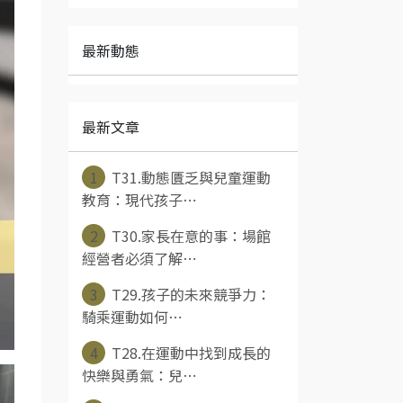
最新動態
最新文章
1
T31.動態匱乏與兒童運動
教育：現代孩子⋯
2
T30.家長在意的事：場館
經營者必須了解⋯
3
T29.孩子的未來競爭力：
騎乘運動如何⋯
4
T28.在運動中找到成長的
快樂與勇氣：兒⋯