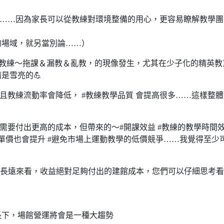
了……因為家長可以從教練對環境整備的用心，更容易瞭解教學團
的場域，就另當別論……）
減少教練～拖課＆漏教＆亂教，的現像發生，尤其在少子化的精英教
是雪亮的💪
且教練流動率會降低， #教練教學品質 會提高很多……這樣整
需要付出更高的成本，但帶來的～#開課效益 #教練的教學時間
客單價也會提升 #避免市場上運動教學的低價競爭……我覺得至少
…長遠來看，收益絕對足夠付出的建館成本，您們可以仔細思考
長下，場館營運將會是一種大趨勢