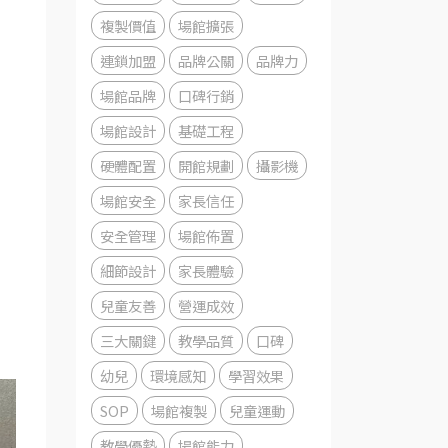
複製價值
場館擴張
連鎖加盟
品牌公關
品牌力
場館品牌
口碑行銷
場館設計
基礎工程
硬體配置
開館規劃
攝影機
場館安全
家長信任
安全管理
場館佈置
細節設計
家長體驗
兒童友善
營運成效
三大關鍵
教學品質
口碑
幼兒
環境感知
學習效果
SOP
場館複製
兒童運動
教學優勢
場館能力