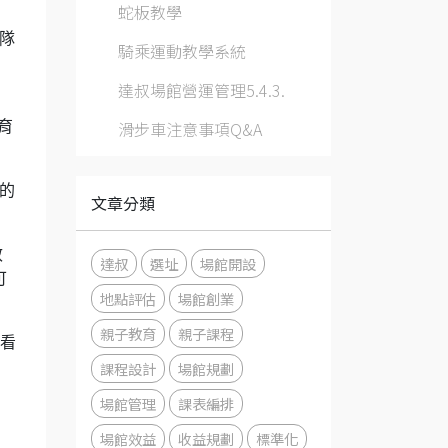
蛇板教學
隊
騎乘運動教學系統
達叔場館營運管理5.4.3.
滑步車注意事項Q&A
育
體的
文章分類
效
達叔
選址
場館開設
可
地點評估
場館創業
親子教育
親子課程
看看
課程設計
場館規劃
場館管理
課表編排
場館效益
收益規劃
標準化