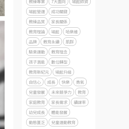
教練專業
7大面向
場館師資
場館營運
成功關鍵
教練品質
家長關係
教育理論
場館
哈樂維
品牌
教育永續
肌群
騎乘運動
教育理念
孩子潛能
數位轉型
教育新紀元
場館升級
自信心
成長
快樂
勇氣
兒童發展
未來競爭力
教育
家庭教育
家長需求
續課率
幼兒成長
體能發展
動態匱乏
兒童運動教育