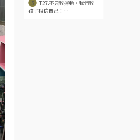
5
T27.不只教運動，我們教
孩子相信自己：⋯