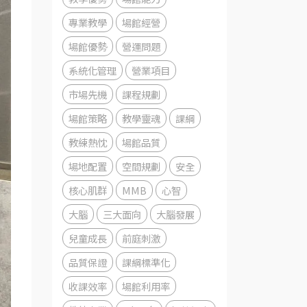
專業教學
場館經營
場館優勢
營運問題
系統化管理
營業項目
市場先機
課程規劃
場館策略
教學靈魂
課綱
教練熱忱
場館品質
場地配置
空間規劃
安全
核心肌群
MMB
心智
大腦
三大面向
大腦發展
兒童成長
前庭刺激
品質保證
課綱標準化
收課效率
場館利用率