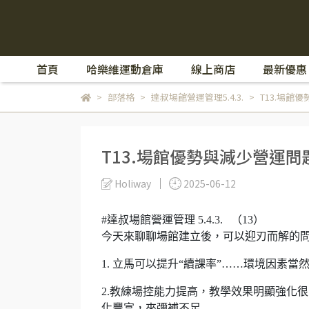
首頁
哈樂維運動倉庫
線上商店
最新優惠
部落格
達叔場館營運管理5.4.3.
T13.場
T13.場館優勢與減少營運
Holiway
2025-06-12
#達叔場館營運管理 5.4.3. （13）
今天來聊聊場館建立後，可以迎刃而解的
1. 立馬可以提升“續課率”……環境因素當
2.教練場控能力提高，教學效果明顯強化
化豐富，來彌補不足……