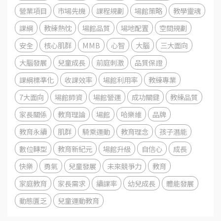
營業項目
市場先機
課程規劃
場館策略
教學靈魂
課綱
教練熱忱
場館品質
場地配置
空間規劃
安全
核心肌群
MMB
心智
大腦
三大面向
大腦發展
兒童成長
前庭刺激
品質保證
課綱標準化
收課效率
場館利用率
教練專業
7大面向
場館師資
場館營運
成功關鍵
教練品質
家長關係
教育理論
場館
哈樂維
品牌
教育永續
肌群
騎乘運動
教育理念
孩子潛能
數位轉型
教育新紀元
場館升級
自信心
成長
快樂
勇氣
兒童發展
未來競爭力
教育
家庭教育
家長需求
續課率
幼兒成長
體能發展
動態匱乏
兒童運動教育