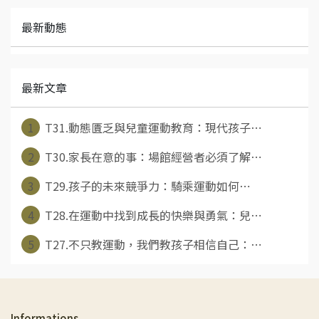
最新動態
最新文章
1
T31.動態匱乏與兒童運動教育：現代孩子⋯
2
T30.家長在意的事：場館經營者必須了解⋯
3
T29.孩子的未來競爭力：騎乘運動如何⋯
4
T28.在運動中找到成長的快樂與勇氣：兒⋯
5
T27.不只教運動，我們教孩子相信自己：⋯
Informations