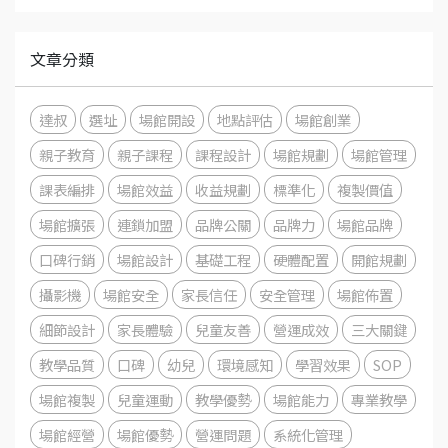
文章分類
達叔
選址
場館開設
地點評估
場館創業
親子教育
親子課程
課程設計
場館規劃
場館管理
課表編排
場館效益
收益規劃
標準化
複製價值
場館擴張
連鎖加盟
品牌公關
品牌力
場館品牌
口碑行銷
場館設計
基礎工程
硬體配置
開館規劃
攝影機
場館安全
家長信任
安全管理
場館佈置
細節設計
家長體驗
兒童友善
營運成效
三大關鍵
教學品質
口碑
幼兒
環境感知
學習效果
SOP
場館複製
兒童運動
教學優勢
場館能力
專業教學
場館經營
場館優勢
營運問題
系統化管理