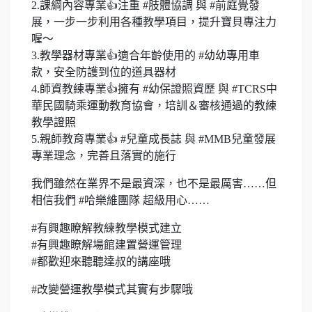
2.課綱內容專業👍注重 #肢體協調 與 #前庭覺發
展，一步一步利用各種教學項目，提升寶貝專注力
喔～
3.教學器材專業👍適合年齡使用的 #幼幼專用車
款，安全防護到位的道具器材
4.師資教練專業👍擁有 #幼保證照資歷 與 #TCRS中
華民國騎乘運動教育協會，培訓＆審核通過的教練
教學證照
5.親師教育專業👍 #兒童成長誌 與 #MMB兒童發展
專業理念，完善且落實的施行
我們雖然在業界不是最資深，也不是最厲害……但
相信我們 #哈樂維團隊 超級用心……
#有興趣瞭解教練教學模式建立
#有興趣瞭解場館建置營運管理
#都歡迎來聽聽達叔的講座哦
#改變營運教學模式其實有步驟哦