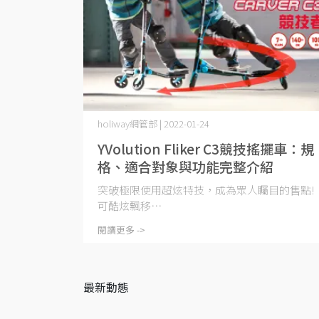
holiway網管部 | 2022-01-24
YVolution Fliker C3競技搖擺車：規
格、適合對象與功能完整介紹
突破極限使用超炫特技，成為眾人矚目的售點!
可酷炫飄移⋯
閱讀更多 ->
最新動態