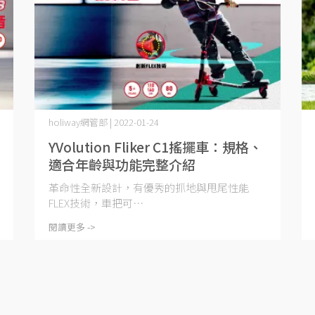
holiway網管部 | 2022-01-24
YVolution Fliker C1搖擺車：規格、
適合年齡與功能完整介紹
革命性全新設計，有優秀的抓地與甩尾性能
FLEX技術，車把可⋯
閱讀更多 ->