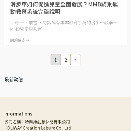
滑步車如何促進兒童全面發展？MMB騎乘運
動教育系統完整說明
目錄 一、前言 ・認識擁有專業教育系統的滑步車教學－
MMB兒童騎乘運⋯
閱讀更多 ->
1
2
»
最新動態
Informations
公司名稱：哈樂維創意休閒有限公司
HOLIWAY Creation Leisure Co., Ltd.